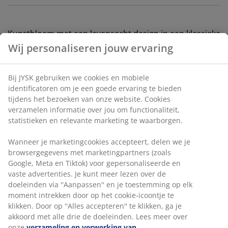
Kunstbloem met een levensecht design in een klassieke
witte kleur. De bloem biedt de visuele
Wij personaliseren jouw ervaring
aantrekkingskracht van een echte bloem zonder enig
onderhoud. Ideaal om los of als onderdeel van een
Bij JYSK gebruiken we cookies en mobiele
groter boeket neer te zetten. H46 cm
identificatoren om je een goede ervaring te bieden
tijdens het bezoeken van onze website. Cookies
Artikelnummer: 4912954
verzamelen informatie over jou om functionaliteit,
statistieken en relevante marketing te waarborgen.
Wanneer je marketingcookies accepteert, delen we je
Specificaties
browsergegevens met marketingpartners (zoals
Google, Meta en Tiktok) voor gepersonaliseerde en
vaste advertenties. Je kunt meer lezen over de
doeleinden via ''Aanpassen'' en je toestemming op elk
Beoordelingen
moment intrekken door op het cookie-icoontje te
(
0
)
klikken. Door op ''Alles accepteren'' te klikken, ga je
akkoord met alle drie de doeleinden. Lees meer over
onze
verzameling en verwerking van