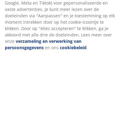
Beoordelingen
(
0
)
Levering
Wij personaliseren jouw ervaring
Bij JYSK gebruiken we cookies en mobiele identificatoren om je 
goede ervaring te bieden tijdens het bezoeken van onze website
Cookies verzamelen informatie over jou om functionaliteit, stati
en relevante marketing te waarborgen.
Wanneer je marketingcookies accepteert, delen we je browserg
met marketingpartners (zoals Google, Meta en Tiktok) voor
gepersonaliseerde en vaste advertenties. Je kunt meer lezen ov
doeleinden via ''Aanpassen'' en je toestemming op elk moment 
door op het cookie-icoontje te klikken. Door op ''Alles accepteren'