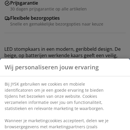
Prijsgarantie
30 dagen prijsgarantie op alle artikelen
Flexibele bezorgopties
Snelle en gemakkelijke bezorgopties naar keuze
LED stompkaars in een modern, geribbeld design. De
beige, op batterijen werkende kaars geeft een veilig,
vlamloos licht. Een praktische timer schakelt het licht 6
uur aan en houdt het 18 uur uit. Werkt op 2 AA-
batterijen, deze worden apart verkocht. Ø6 x H9 cm
Artikelnummer: 4912850
Specificaties