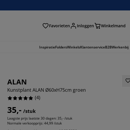
Favorieten
Inloggen
Winkelmand
n
Inspiratie
Folders
Winkels
Klantenservice
B2B
Werkenbij
ALAN
Kunstplant ALAN Ø60xH75cm groen
(
4
)
35,-
/stuk
Laagste prijs laatste 30 dagen:
35,- /stuk
Normale verkoopprijs:
44,99 /stuk