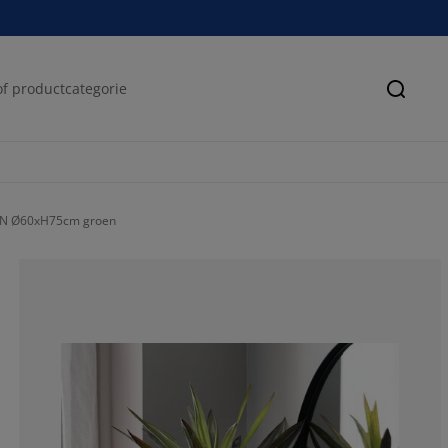
Zoeke
AN Ø60xH75cm groen
100%