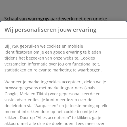
Schaal van warmgrijs aardewerk met een unieke
geschulpte rand. Gebruik hem als basis voor een
Wij personaliseren jouw ervaring
display met kaarsen en ornamenten, of om kleine
persoonlijke spullen zoals sleutels te organiseren. De
schaal is ook geschikt voor de vaatwasser. Ø29 x H4 cm
Bij JYSK gebruiken we cookies en mobiele
identificatoren om je een goede ervaring te bieden
tijdens het bezoeken van onze website. Cookies
Artikelnummer: 4912944
verzamelen informatie over jou om functionaliteit,
Label(s)
statistieken en relevante marketing te waarborgen.
Wanneer je marketingcookies accepteert, delen we je
browsergegevens met marketingpartners (zoals
Specificaties
Google, Meta en Tiktok) voor gepersonaliseerde en
vaste advertenties. Je kunt meer lezen over de
doeleinden via ''Aanpassen'' en je toestemming op elk
moment intrekken door op het cookie-icoontje te
Beoordelingen
klikken. Door op ''Alles accepteren'' te klikken, ga je
akkoord met alle drie de doeleinden. Lees meer over
(
0
)