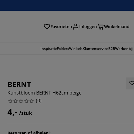
Favorieten
Inloggen
Winkelmand
n
Inspiratie
Folders
Winkels
Klantenservice
B2B
Werkenbij
BERNT
Kunstbloem BERNT H62cm beige
(
0
)
4,-
/stuk
Bezorgen of afhalen?