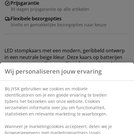
Prijsgarantie
30 dagen prijsgarantie op alle artikelen
Flexibele bezorgopties
Snelle en gemakkelijke bezorgopties naar keuze
LED stompkaars met een modern, geribbeld ontwerp
in een neutrale beige kleur. Deze kaars op batterijen
zorgt voor een veilige, gezellige sfeer zonder echte
vlam. De praktische timer schakelt het licht 6 uur aan
en houdt het 18 uur uit. Werkt op 2 AA-batterijen, die
apart worden verkocht. Ø8 x H13 cm
Artikelnummer: 4912849
Specificaties