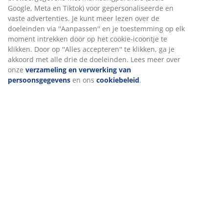
Beoordelingen
(
0
)
Levering
Wij personaliseren jouw ervaring
Bij JYSK gebruiken we cookies en mobiele identificatoren om je
ervaring te bieden tijdens het bezoeken van onze website. Cook
verzamelen informatie over jou om functionaliteit, statistieken 
relevante marketing te waarborgen.
Wanneer je marketingcookies accepteert, delen we je browserg
met marketingpartners (zoals Google, Meta en Tiktok) voor
gepersonaliseerde en vaste advertenties. Je kunt meer lezen ov