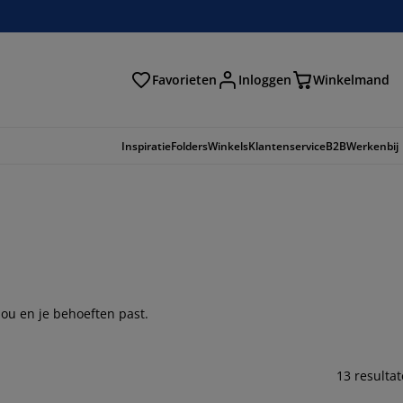
Favorieten
Inloggen
Winkelmand
n
Inspiratie
Folders
Winkels
Klantenservice
B2B
Werkenbij
 jou en je behoeften past.
13 resulta