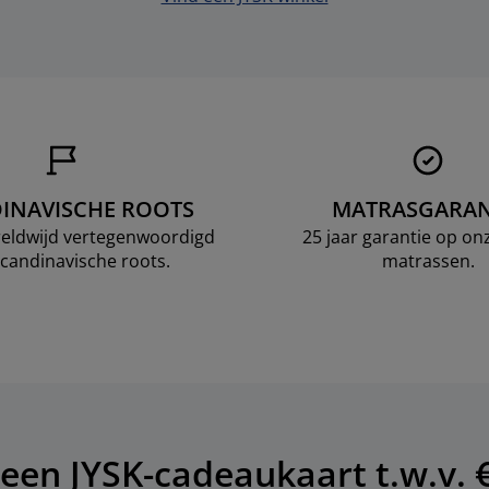
INAVISCHE ROOTS
MATRASGARAN
ereldwijd vertegenwoordigd
25 jaar garantie op o
candinavische roots.
matrassen.
een JYSK-cadeaukaart t.w.v. €