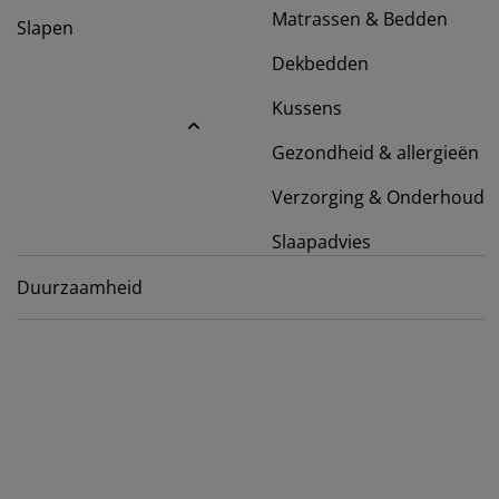
ubelonderhoud en accessoires
itenverlichting
rgordijnen
eslakens
dframes
rlichting
Matrassen & Bedden
Slapen
amfolie
mperen
Dekbedden
edingkasten
edbodems
ishoud
Kussens
cessoires
aapkamermeubels
ttenbodems
nderkamer
Gezondheid & allergieën
ndermatrassen
ssen en strijken
Verzorging & Onderhoud
nderbedden
Slaapadvies
Duurzaamheid