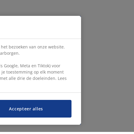
s het bezoeken van onze website.
aarborgen.
 Google, Meta en Tiktok) voor
en je toestemming op elk moment
d met alle drie de doeleinden. Lees
Accepteer alles