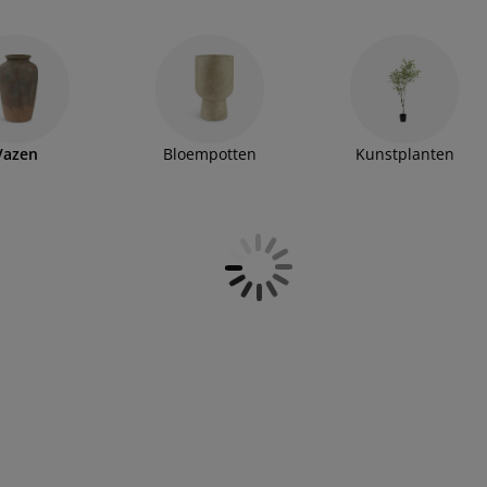
 in de buurt voor meer inspiratie.
Vazen
Bloempotten
Kunstplanten