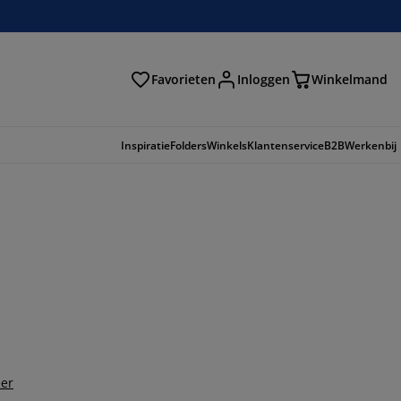
Favorieten
Inloggen
Winkelmand
n
Inspiratie
Folders
Winkels
Klantenservice
B2B
Werkenbij
er