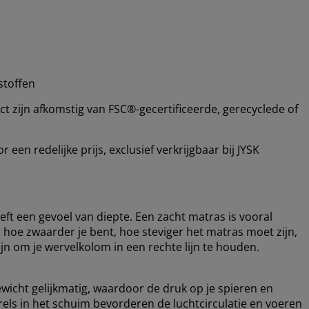
stoffen
 zijn afkomstig van FSC®-gecertificeerde, gerecyclede of
en redelijke prijs, exclusief verkrijgbaar bij JYSK
ft een gevoel van diepte. Een zacht matras is vooral
 hoe zwaarder je bent, hoe steviger het matras moet zijn,
n om je wervelkolom in een rechte lijn te houden.
ewicht gelijkmatig, waardoor de druk op je spieren en
rels in het schuim bevorderen de luchtcirculatie en voeren