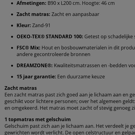
Afmetingen:
B90 x L200 cm. Hoogte: 46 cm
Zacht matras:
Zacht en aanpasbaar
Kleur:
Zand-91
OEKO-TEX® STANDARD 100:
Getest op schadelijke 
FSC® Mix:
Hout en bosbouwmaterialen in dit product
andere gecontroleerde bronnen
DREAMZONE®:
Kwaliteitsmatrassen en -bedden voor e
15 jaar garantie:
Een duurzame keuze
Zacht matras
Een zacht matras past zich goed aan je lichaam aan en gee
geschikt voor lichtere personen; over het algemeen geldt:
en omgekeerd. Het matras moet zacht of stevig genoeg zij
1 topmatras met gelschuim
Gelschuim past zich aan je lichaam aan. Het verdeelt je g
gewrichten wordt verlicht. De open celstructuur en gelpa