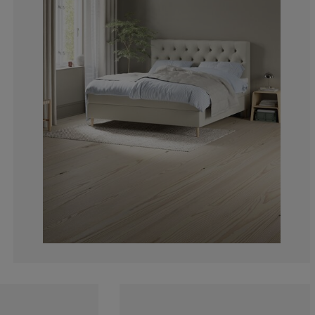
0%
0%
100%
0%