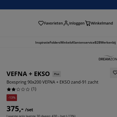
Favorieten
Inloggen
Winkelmand
n
Inspiratie
Folders
Winkels
Klantenservice
B2B
Werkenbij
VEFNA + EKSO
Plus
Boxspring 90x200 VEFNA + EKSO zand-91 zacht
(
1
)
-13%
375,-
/set
Laagste prijs laatste 30 dagen:
430,- /set (-13%)