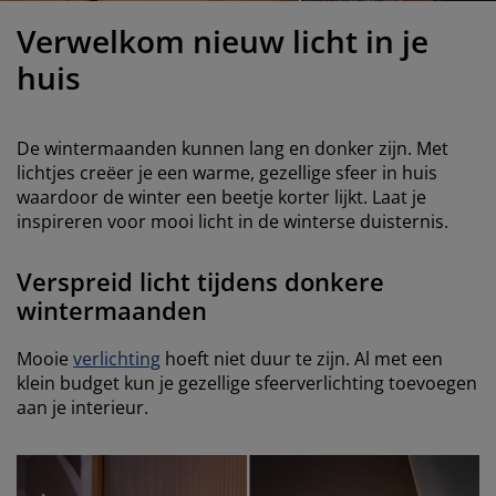
eubelonderhoud en accessoires
uitenverlichting
orgordijnen
oeslakens
edframes
rlichting
Verwelkom nieuw licht in je
aamfolie
amperen
ledingkasten
edbodems
uishoud
huis
ccessoires
laapkamermeubels
attenbodems
inderkamer
De wintermaanden kunnen lang en donker zijn. Met
indermatrassen
assen en strijken
lichtjes creëer je een warme, gezellige sfeer in huis
waardoor de winter een beetje korter lijkt. Laat je
inspireren voor mooi licht in de winterse duisternis.
inderbedden
Verspreid licht tijdens donkere
wintermaanden
Mooie
verlichting
hoeft niet duur te zijn. Al met een
klein budget kun je gezellige sfeerverlichting toevoegen
aan je interieur.