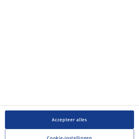
Categorieën
Categorieën
Klantenservice
Klantenservice
JYSK
JYSK
Hoofdkantoor
Volg JYSK
Accepteer alles
Cookie-instellingen