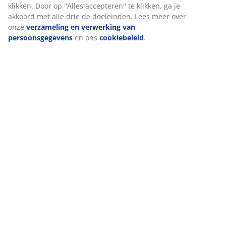
klikken. Door op ''Alles accepteren'' te klikken, ga je
akkoord met alle drie de doeleinden. Lees meer over
onze
verzameling en verwerking van
persoonsgegevens
en ons
cookiebeleid
.
Plaats meerdere hanglampen naast elkaar voor de
perfecte verlichting boven de eettafel.
Hanglamp SIGVARD
is gemaakt van bamboe, waardoor
het een modern en opvallend pronkstuk is.