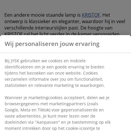
Een andere mooie staande lamp is
KRISTOF
. Het
ontwerp is klassieker en eleganter, waardoor hij in veel
verschillende interieurstijlen past. De hoogte van
KRISTOF zal het licht verder in de kamer verspreiden.
Gebruik hem als aanvulling op de plafondlamp. Perfect
Wij personaliseren jouw ervaring
naast je favoriete leesplek!
Bij JYSK gebruiken we cookies en mobiele
Creëer 'hygge' met mooie verlichting
identificatoren om je een goede ervaring te bieden
tijdens het bezoeken van onze website. Cookies
Licht is niet zomaar licht. Met de juiste lampen creëer
verzamelen informatie over jou om functionaliteit,
je een huis vol sfeer. In de winter is het verleidelijk om
statistieken en relevante marketing te waarborgen.
je terug te trekken en binnen te blijven. Aangezien het
vroeg donker is, heb je weinig natuurlijk licht dat door
Wanneer je marketingcookies accepteert, delen we je
de ramen naar binnen komt. Maak het daarom extra
browsergegevens met marketingpartners (zoals
gezellig met mooie verlichting. Kies voor meerdere
Google, Meta en Tiktok) voor gepersonaliseerde en
lichtbronnen in plaats van één grote plafondlamp.
vaste advertenties. Je kunt meer lezen over de
doeleinden via ''Aanpassen'' en je toestemming op elk
moment intrekken door op het cookie-icoontje te