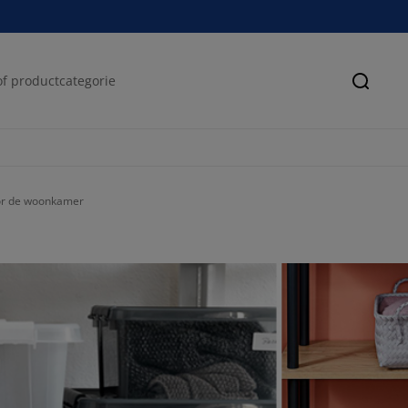
Zoeke
oor de woonkamer