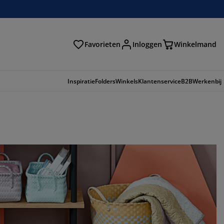
Favorieten
Inloggen
Winkelmand
n
Inspiratie
Folders
Winkels
Klantenservice
B2B
Werkenbij