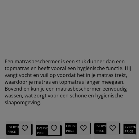
Een matrasbeschermer is een stuk dunner dan een
topmatras en heeft vooral een hygiënische functie. Hij
vangt vocht en vuil op voordat het in je matras trekt,
waardoor je matras en topmatras langer meegaan.
Bovendien kun je een matrasbeschermer eenvoudig
wassen, wat zorgt voor een schone en hygiënische
slaapomgeving.
EVERYDAY LOW
EVERYDAY LOW
EVERYDA
EVERYDAY LOW
EVERYDAY LOW
PRICE
PRICE
PRICE
PRICE
PRICE