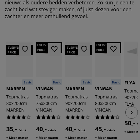
nieuwe als oudere bedden verbeteren. Zo kun je een te
zacht bed wat steviger maken, of juist kiezen voor een
zachter en meer omhullend gevoel.
EVERYDAY LOW
EVERYDAY LOW
EVERYDAY LOW
EVERYDAY LOW
PRICE
PRICE
PRICE
PRICE
FLYA
Basic
Basic
Basic
Basic
MARREN
VINGAN
MARREN
VINGAN
Topmat
Topmatras
Topmatras
Topmatras
Topmatras
90x20
80x200cm
75x200cm
90x200cm
80x200cm
FLYA
MARREN
VINGAN
MARREN
VINGAN
50,-
/s
35,-
40,-
40,-
45,-
/stuk
/stuk
/stuk
/stuk
+ Meer m
+ Meer maten
+ Meer maten
+ Meer maten
+ Meer maten