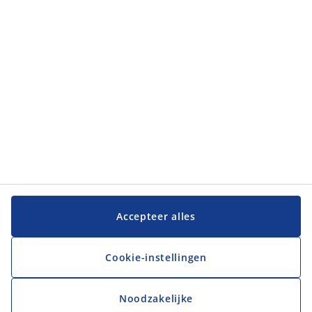
Categorieën
Klantenservice
Klantenservice
JYSK
JYSK
Hoofdkantoor
Volg JYSK
Accepteer alles
Cookie-instellingen
Noodzakelijke