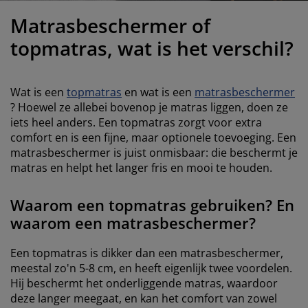
eubelonderhoud en accessoires
uitenverlichting
orgordijnen
oeslakens
edframes
rlichting
Matrasbeschermer of
aamfolie
amperen
ledingkasten
edbodems
uishoud
topmatras, wat is het verschil?
ccessoires
laapkamermeubels
attenbodems
inderkamer
Wat is een
topmatras
en wat is een
matrasbeschermer
indermatrassen
assen en strijken
? Hoewel ze allebei bovenop je matras liggen, doen ze
iets heel anders. Een topmatras zorgt voor extra
comfort en is een fijne, maar optionele toevoeging. Een
inderbedden
matrasbeschermer is juist onmisbaar: die beschermt je
matras en helpt het langer fris en mooi te houden.
Waarom een ​​topmatras gebruiken? En
waarom een ​​matrasbeschermer?
Een topmatras is dikker dan een matrasbeschermer,
meestal zo'n 5-8 cm, en heeft eigenlijk twee voordelen.
Hij beschermt het onderliggende matras, waardoor
deze langer meegaat, en kan het comfort van zowel