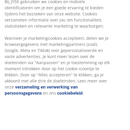
Bij JYSK gebruiken we cookies en mobiele
Een topmatras beschermt je onderliggende
identificatoren om je een goede ervaring te bieden
matras en kan de levensduur van je bed
tijdens het bezoeken van onze website. Cookies
verlengen, waardoor je op de lange termijn geld
verzamelen informatie over jou om functionaliteit,
bespaart.
statistieken en relevante marketing te waarborgen.
Het voegt een extra laag comfort toe en kan je
Wanneer je marketingcookies accepteert, delen we je
slaapkwaliteit verbeteren.
browsergegevens met marketingpartners (zoals
Het kan de juiste ondersteuning bieden bij rug-,
Google, Meta en Tiktok) voor gepersonaliseerde en
gewrichts- of andere klachten.
vaste advertenties. Je kunt meer lezen over de
doeleinden via ''Aanpassen'' en je toestemming op elk
Een topmatras kan je bed zachter of steviger
moment intrekken door op het cookie-icoontje te
maken, afhankelijk van je voorkeur. Topmatrassen
klikken. Door op ''Alles accepteren'' te klikken, ga je
van traagschuim of polyetherschuim kunnen het
akkoord met alle drie de doeleinden. Lees meer over
onderliggende matras iets steviger maken.
onze
verzameling en verwerking van
Topmatrassen van latex of gelschuim kunnen het
persoonsgegevens
en ons
cookiebeleid
.
onderliggende matras juist iets zachter maken.
Een topmatras kan een oud bed nieuw leven
inblazen.
Twijfel je of een matrasbeschermer beter bij je past?