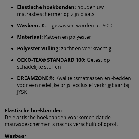
Elastische hoekbanden:
houden uw
matrasbeschermer op zijn plaats
Wasbaar:
Kan gewassen worden op 90°C
Materiaal:
Katoen en polyester
Polyester vulling:
zacht en veerkrachtig
Wij personaliseren jouw ervaring
OEKO-TEX® STANDARD 100:
Getest op
schadelijke stoffen
Bij JYSK gebruiken we cookies en mobiele
DREAMZONE®:
Kwaliteitsmatrassen en -bedden
identificatoren om je een goede ervaring te bieden
voor een redelijke prijs, exclusief verkrijgbaar bij
tijdens het bezoeken van onze website. Cookies
JYSK
verzamelen informatie over jou om functionaliteit,
statistieken en relevante marketing te waarborgen.
Elastische hoekbanden
Wanneer je marketingcookies accepteert, delen we je
De elastische hoekbanden voorkomen dat de
browsergegevens met marketingpartners (zoals
matrasbeschermer 's nachts verschuift of oprolt.
Google, Meta en Tiktok) voor gepersonaliseerde en
vaste advertenties. Je kunt meer lezen over de
Wasbaar