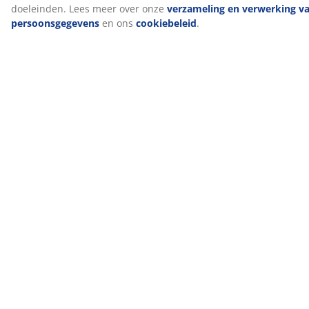
instituten en voldoet aan strenge limieten voor
schadelijke stoffen.
DREAMZONE®
DREAMZONE® streeft ernaar je slaap te verbeteren
met individuele oplossingen voor matrassen en
bedden. Kwaliteit en functionaliteit zijn essentieel en
dat is al zo sinds de oprichting in Denemarken in 2003.
DREAMZONE® is exclusief verkrijgbaar bij JYSK.
Artikelnummer: 3454446
Specificaties
Beoordelingen
(
499
)