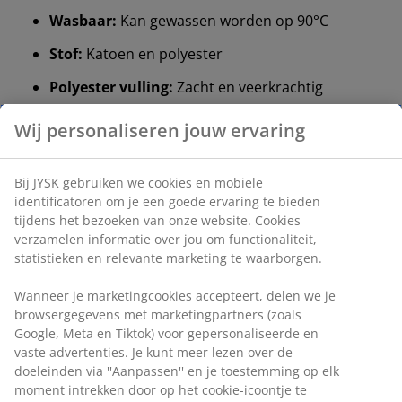
Wasbaar:
Kan gewassen worden op 90°C
Stof:
Katoen en polyester
Polyester vulling:
Zacht en veerkrachtig
®
OEKO-TEX
STANDARD 100:
Getest op
Wij personaliseren jouw ervaring
schadelijke stoffen
DREAMZONE
:
Kwaliteitsmatrassen en -bedden
®
Bij JYSK gebruiken we cookies en mobiele
voor een redelijke prijs, exclusief verkrijgbaar bij
identificatoren om je een goede ervaring te bieden
JYSK
tijdens het bezoeken van onze website. Cookies
verzamelen informatie over jou om functionaliteit,
statistieken en relevante marketing te waarborgen.
Wasbaar
De matrasbeschermer kan in de machine gewassen
Wanneer je marketingcookies accepteert, delen we je
worden op 90°C om hem fris en schoon te houden.
browsergegevens met marketingpartners (zoals
Wassen op 90°C verwijdert bacteriën en huisstofmijt
Google, Meta en Tiktok) voor gepersonaliseerde en
uit de stof.
vaste advertenties. Je kunt meer lezen over de
doeleinden via ''Aanpassen'' en je toestemming op elk
Stof
moment intrekken door op het cookie-icoontje te
De stof is gemaakt van een mix van katoen en