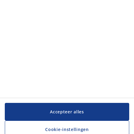
Categorieën
Categorieën
Klantenservice
Klantenservice
JYSK
JYSK
Hoofdkantoor
Volg JYSK
Accepteer alles
Cookie-instellingen