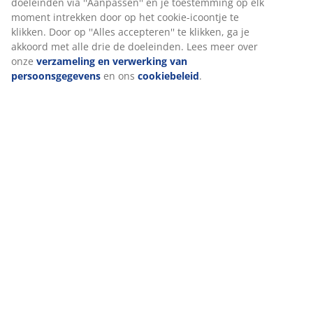
De matrasbeschermer kan in de machine gewassen
worden op 90°C om hem fris en schoon te houden.
Wassen op 90°C verwijdert bacteriën en huisstofmijten
uit de stof.
Stof
De stof is gemaakt van een mix van katoen en
polyester. Katoen voelt zacht en natuurlijk aan, wat
bijdraagt ​​aan een comfortabele nachtrust. Polyester is
een duurzame stof die gemakkelijk te reinigen is en
lang meegaat, zelfs bij veelvuldig gebruik.
Polyester vulling
De duurzame en veerkrachtige polyester vulling
behoudt zijn vorm na het wassen en biedt een zacht en
comfortabel ligvlak.
OEKO-TEX® STANDARD 100
Deze matrasbeschermer is OEKO-TEX® STANDARD 100
gecertificeerd. Dit betekent dat elk onderdeel, van stof
tot garen, is getest door onafhankelijke OEKO-TEX®