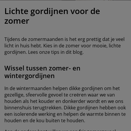
eubelonderhoud en accessoires
uitenverlichting
orgordijnen
oeslakens
edframes
rlichting
Lichte gordijnen voor de
aamfolie
amperen
ledingkasten
edbodems
uishoud
zomer
ccessoires
laapkamermeubels
attenbodems
inderkamer
Tijdens de zomermaanden is het erg prettig dat je veel
indermatrassen
assen en strijken
licht in huis hebt. Kies in de zomer voor mooie, lichte
gordijnen. Lees onze tips in dit blog.
inderbedden
Wissel tussen zomer- en
wintergordijnen
In de wintermaanden helpen dikke gordijnen om het
gezellige, sfeervolle gevoel te creëren waar we van
houden als het kouder en donkerder wordt en we ons
binnenshuis terugtrekken. Dikke gordijnen hebben ook
een isolerende werking en helpen de warmte binnen te
houden en de kou buiten te houden.