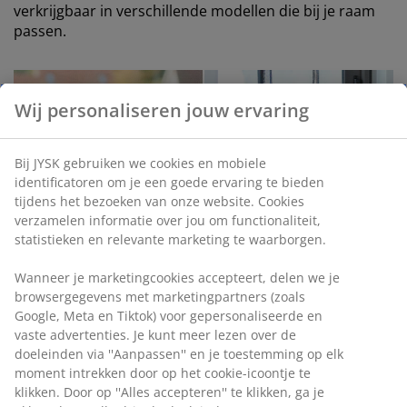
verkrijgbaar in verschillende modellen die bij je raam
passen.
Wij personaliseren jouw ervaring
open
Bij JYSK gebruiken we cookies en mobiele
identificatoren om je een goede ervaring te bieden
tijdens het bezoeken van onze website. Cookies
verzamelen informatie over jou om functionaliteit,
statistieken en relevante marketing te waarborgen.
Wanneer je marketingcookies accepteert, delen we je
browsergegevens met marketingpartners (zoals
Google, Meta en Tiktok) voor gepersonaliseerde en
vaste advertenties. Je kunt meer lezen over de
Zo berg je jouw gordijnen op
doeleinden via ''Aanpassen'' en je toestemming op elk
moment intrekken door op het cookie-icoontje te
Wanneer je jouw gordijnen gaat wisselen tijdens de
klikken. Door op ''Alles accepteren'' te klikken, ga je