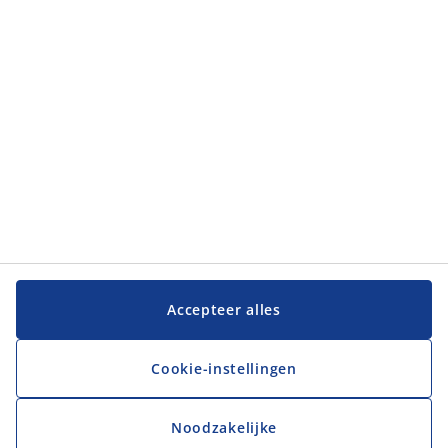
Klantenservice
Klantenservice
JYSK
JYSK
Hoofdkantoor
Volg JYSK