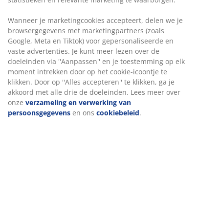
privacy in je woning. Kan in de breedte worden
ingekort. B75 x H130 cm
Artikelnummer: 5529712
Montage-instructies
Specificaties
Beoordelingen
(
101
)
Levering