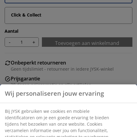
Click & Collect
Aantal
-
+
Toevoegen aan winkelmand
Onbeperkt retourneren
Geen tijdslimiet - retourneer in iedere JYSK-winkel
Prijsgarantie
30 dagen prijsgarantie op alle artikelen
Flexibele bezorgopties
Snelle en gemakkelijke bezorgopties naar keuze
Dit veelzijdige, koordloze plisségordijn kan aan de
boven- en onderkant worden versteld. Hiermee kun je
een perfecte balans creëren tussen het licht en de