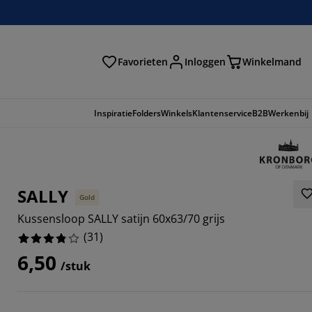
Favorieten
Inloggen
Winkelmand
n
Inspiratie
Folders
Winkels
Klantenservice
B2B
Werkenbij
SALLY
Gold
Kussensloop SALLY satijn 60x63/70 grijs
(
31
)
6,50
/stuk
4516%