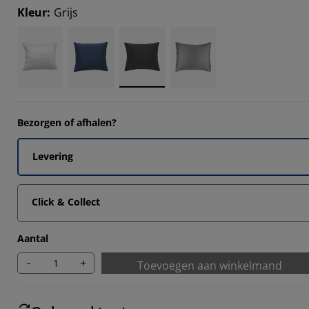
871%
Kleur
:
Grijs
2903%
2903%
9032%
Bezorgen of afhalen?
Levering
Click & Collect
Aantal
-
+
Toevoegen aan winkelmand