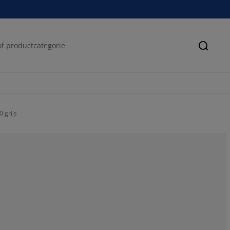
Zoeke
 grijs
61.2903225806