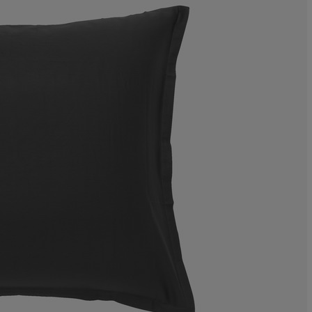
9.67741935483
3.22580645161
3.22580645161
22.5806451612