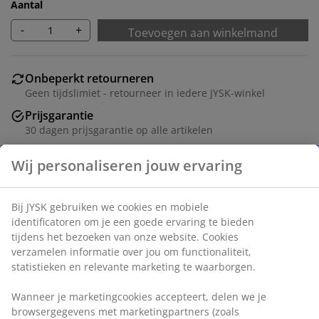
Aantal
-
+
Toevoegen aan winkelmand
Onbeperkt retourneren
Geen tijdslimiet - retourneer in iedere JYSK-winkel
Prijsgarantie
30 dagen prijsgarantie op alle artikelen
Flexibele bezorgopties
Wij personaliseren jouw ervaring
Snelle en gemakkelijke bezorgopties naar keuze
Bij JYSK gebruiken we cookies en mobiele
identificatoren om je een goede ervaring te bieden
Artikelnummer: 1054401
tijdens het bezoeken van onze website. Cookies
verzamelen informatie over jou om functionaliteit,
statistieken en relevante marketing te waarborgen.
Specificaties
Wanneer je marketingcookies accepteert, delen we je
browsergegevens met marketingpartners (zoals