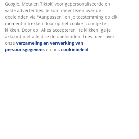
Versnipperd AIR-traagschuim
AIR-traagschuim vormt zich precies naar je nek en
schouders, waardoor je hoofd comfortabel in het
kussen zakt. Het verdeelt je gewicht gelijkmatig, wat de
druk op je spieren en gewrichten verlicht. De open
celstructuur van het schuim zorgt voor een betere
luchtstroom door het kussen. Bovendien is AIR-
traagschuim niet gevoelig voor kamertemperatuur,
waardoor het elastisch en ondersteunend blijft, zelfs in
een koele slaapomgeving.
Wasbare hoes
Het kussen heeft een envelophoes die eenvoudig kan
worden verwijderd en in de wasmachine kan worden
gewassen op 60 °C om het fris en schoon te houden.
Wassen op 60 °C of hoger verwijdert ongewenste
huisstofmijt uit de stof. De vulling kan niet worden
gewassen.
OEKO-TEX® STANDARD 100
Dit product is OEKO-TEX® STANDARD 100