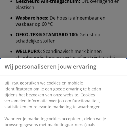
Gescheurd AIR-traagschuim:
Drukverlagend en
elastisch
Wasbare hoes:
De hoes is afneembaar en
wasbaar op 60 °C
OEKO-TEX® STANDARD 100:
Getest op
schadelijke stoffen
WELLPUR®:
Scandinavisch merk binnen
slaapbenodigdheden, exclusief verkrijgbaar bij
JYSK
Hoog, verstelbaar kussen
De vulling van versnipperd schuim kan worden
verwijderd, zodat je het kussen kunt aanpassen tot je
een hoogte vindt die bij je slaaphouding past. Als
vuistregel geldt dat de hoogte van je kussen je nek en
ruggengraat in een rechte lijn moet houden. De juiste
hoogte hangt vooral af van je slaaphouding, maar ook
de stevigheid van je matras speelt een rol.