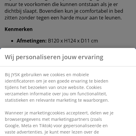
muur te voorkomen die kunnen ontstaan ​​als je er
dichtbij slaapt. Bovendien kun je comfortabel in bed
zitten zonder tegen een harde muur aan te leunen.
Kenmerken
Afmetingen:
B120 x H124 x D11 cm
Installatie:
Plaats op de vloer en tegen de muur
Kleur:
Grijs-23
OEKO-TEX® STANDARD 100:
Getest op
schadelijke stoffen
FSC® 100%:
Hout en bosbouwmaterialen in dit
product zijn afkomstig uit verantwoord beheerde,
Wij personaliseren jouw ervaring
FSC®-gecertificeerde bossen
DREAMZONE®:
Kwaliteitsmatrassen en -bedden
Bij JYSK gebruiken we cookies en mobiele identificatoren om
voor een redelijke prijs, exclusief verkrijgbaar bij
je een goede ervaring te bieden tijdens het bezoeken van
JYSK
onze website. Cookies verzamelen informatie over jou om