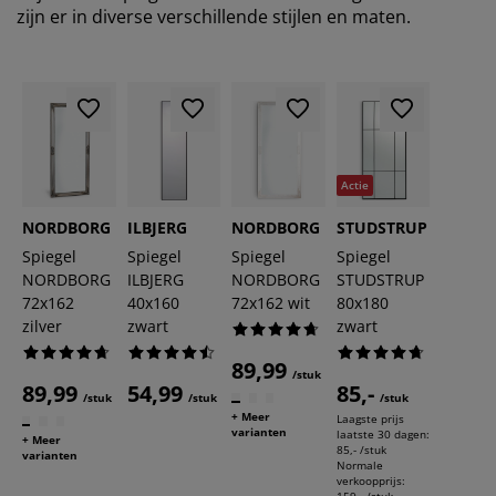
zijn er in diverse verschillende stijlen en maten.
Actie
NORDBORG
ILBJERG
NORDBORG
STUDSTRUP
Spiegel
Spiegel
Spiegel
Spiegel
NORDBORG
ILBJERG
NORDBORG
STUDSTRUP
72x162
40x160
72x162 wit
80x180
zilver
zwart
zwart
89,99
/stuk
89,99
54,99
85,-
/stuk
/stuk
/stuk
+ Meer
Laagste prijs
varianten
laatste 30 dagen:
+ Meer
85,- /stuk
varianten
Normale
verkoopprijs:
159,- /stuk