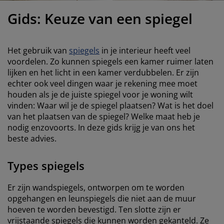
eubelonderhoud en accessoires
uitenverlichting
orgordijnen
oeslakens
edframes
rlichting
Gids: Keuze van een spiegel
aamfolie
amperen
ledingkasten
edbodems
uishoud
Het gebruik van
spiegels
in je interieur heeft veel
ccessoires
laapkamermeubels
attenbodems
inderkamer
voordelen. Zo kunnen spiegels een kamer ruimer laten
lijken en het licht in een kamer verdubbelen. Er zijn
indermatrassen
assen en strijken
echter ook veel dingen waar je rekening mee moet
houden als je de juiste spiegel voor je woning wilt
inderbedden
vinden: Waar wil je de spiegel plaatsen? Wat is het doel
van het plaatsen van de spiegel? Welke maat heb je
nodig enzovoorts. In deze gids krijg je van ons het
beste advies.
Types spiegels
Er zijn wandspiegels, ontworpen om te worden
opgehangen en leunspiegels die niet aan de muur
hoeven te worden bevestigd. Ten slotte zijn er
vrijstaande spiegels die kunnen worden gekanteld. Ze