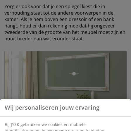
Zorg er ook voor dat je een spiegel kiest die in
verhouding staat tot de andere voorwerpen in de
kamer. Als je hem boven een dressoir of een bank
hangt, houd er dan rekening mee dat hij ongeveer
tweederde van de grootte van het meubel moet zijn en
nooit breder dan wat eronder staat.
open
Wij personaliseren jouw ervaring
Bij JYSK gebruiken we cookies en mobiele
identificatoren om je een goede ervaring te bieden