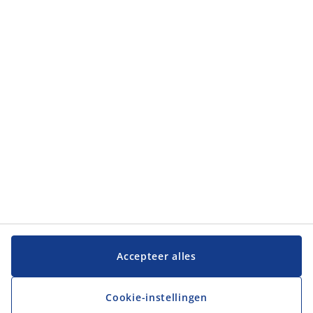
Categorieën
Categorieën
Klantenservice
Klantenservice
JYSK
JYSK
Hoofdkantoor
Volg JYSK
Accepteer alles
Cookie-instellingen