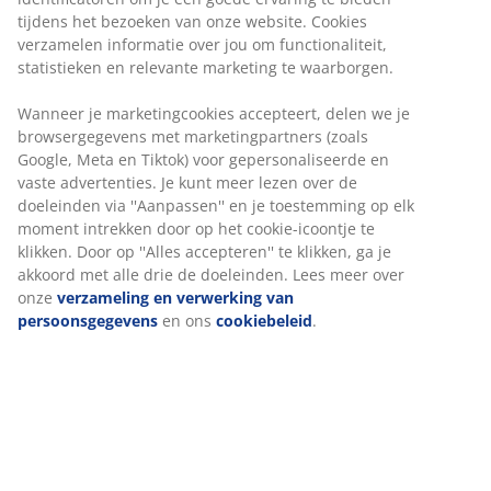
tijdens het bezoeken van onze website. Cookies
verzamelen informatie over jou om functionaliteit,
statistieken en relevante marketing te waarborgen.
Wanneer je marketingcookies accepteert, delen we je
browsergegevens met marketingpartners (zoals
Google, Meta en Tiktok) voor gepersonaliseerde en
vaste advertenties. Je kunt meer lezen over de
Vorm van de spiegel
doeleinden via ''Aanpassen'' en je toestemming op elk
moment intrekken door op het cookie-icoontje te
Vierkante of rechthoekige spiegels zijn waarschijnlijk de
klikken. Door op ''Alles accepteren'' te klikken, ga je
meest voorkomende en lijken de veilige keuze - en ze
akkoord met alle drie de doeleinden. Lees meer over
zijn gemakkelijk aan de muur te bevestigen. Andere
onze
verzameling en verwerking van
vormen hebben echter ook hun voordelen. Een ovale
persoonsgegevens
en ons
cookiebeleid
.
of ronde spiegel is een goede keuze die het uiterlijk van
een hoekige bank kan verzachten.