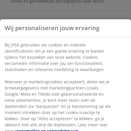
Snelle en gemakkelijke bezorgopties naar keuze
Tafel: Massief eiken en eiken fineer. Ø129 x H75 cm.
Stoel: Stof en massief eiken.
Artikelnummer: S367231
Deze set omvat:
Specificaties
Wij personaliseren jouw ervaring
Beoordelingen
Bij JYSK gebruiken we cookies en mobiele identificatoren om je 
goede ervaring te bieden tijdens het bezoeken van onze website
(
0
)
Cookies verzamelen informatie over jou om functionaliteit,