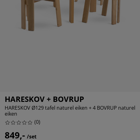
ubelonderhoud en accessoires
itenverlichting
rgordijnen
eslakens
dframes
rlichting
amfolie
mperen
edingkasten
edbodems
ishoud
cessoires
aapkamermeubels
ttenbodems
nderkamer
ndermatrassen
ssen en strijken
nderbedden
HARESKOV + BOVRUP
HARESKOV Ø129 tafel naturel eiken + 4 BOVRUP naturel
eiken
(
0
)
849,-
/set