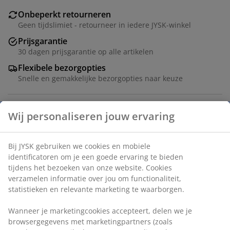
Onbeperkt retourneren
Geen tijdslimiet - retourneer in iedere JYSK-winkel
Prijsgarantie
30 dagen prijsgarantie op alle artikelen
Flexibele bezorgopties
Snelle en gemakkelijke bezorgopties naar keuze
Massief beuken en deco fineer. B147 x H84 x D42 cm
Artikelnummer: 3670439
Montage-instructies
Specificaties