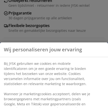
Onbeperkt retourneren
Geen tijdslimiet - retourneer in iedere JYSK-winkel
Prijsgarantie
30 dagen prijsgarantie op alle artikelen
Flexibele bezorgopties
Snelle en gemakkelijke bezorgopties naar keuze
Artikelnummer: 3650079
Montage-instructies
Specificaties
Beoordelingen
(
20
)