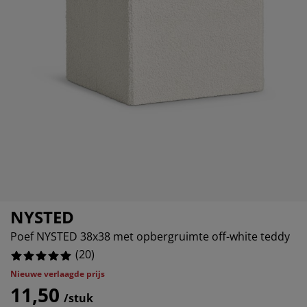
ubelonderhoud en accessoires
itenverlichting
5%
rgordijnen
eslakens
dframes
rlichting
0%
amfolie
mperen
edingkasten
edbodems
ishoud
0%
cessoires
aapkamermeubels
ttenbodems
nderkamer
0%
ndermatrassen
ssen en strijken
nderbedden
NYSTED
Poef NYSTED 38x38 met opbergruimte off-white teddy
(
20
)
Nieuwe verlaagde prijs
11,50
/stuk