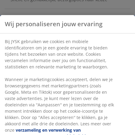
Teddy stof. Zit- en rugkussens van schuim. Poten van
Wij personaliseren jouw ervaring
massief hout. Incl. poef. B72 x H98 x D118 cm
Bij JYSK gebruiken we cookies en mobiele
Artikelnummer: 3640200
identificatoren om je een goede ervaring te bieden
Montage-instructies
tijdens het bezoeken van onze website. Cookies
verzamelen informatie over jou om functionaliteit,
statistieken en relevante marketing te waarborgen.
Specificaties
Wanneer je marketingcookies accepteert, delen we je
browsergegevens met marketingpartners (zoals
Google, Meta en Tiktok) voor gepersonaliseerde en
vaste advertenties. Je kunt meer lezen over de
Beoordelingen
doeleinden via ''Aanpassen'' en je toestemming op elk
moment intrekken door op het cookie-icoontje te
(
132
)
klikken. Door op ''Alles accepteren'' te klikken, ga je
akkoord met alle drie de doeleinden. Lees meer over
onze
verzameling en verwerking van