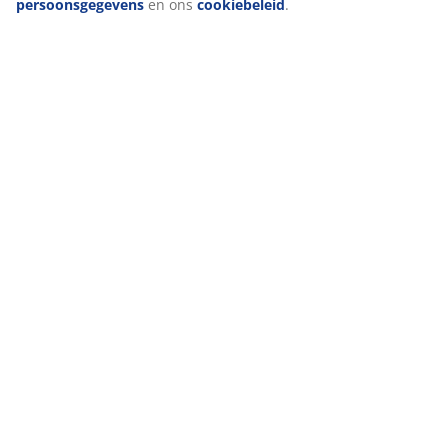
persoonsgegevens
en ons
cookiebeleid
.
Levering