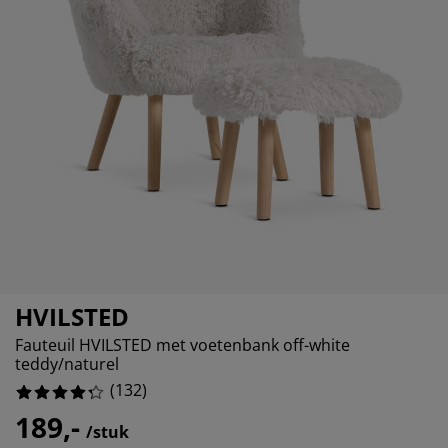
eubelonderhoud en accessoires
uitenverlichting
orgordijnen
oeslakens
edframes
rlichting
%
aamfolie
amperen
ledingkasten
edbodems
uishoud
%
ccessoires
%
laapkamermeubels
attenbodems
inderkamer
%
indermatrassen
assen en strijken
inderbedden
HVILSTED
Fauteuil HVILSTED met voetenbank off-white
teddy/naturel
(
132
)
189,-
/stuk