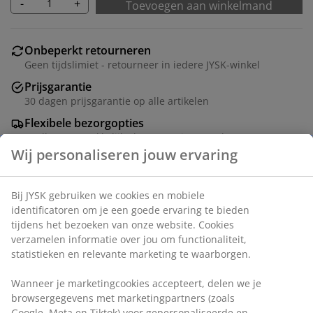
-
+
Toevoegen aan winkelmand
Onbeperkt retourneren
Geen tijdslimiet - retourneer in iedere JYSK-winkel
Prijsgarantie
30 dagen prijsgarantie op alle artikelen
Flexibele bezorgopties
Snelle en gemakkelijke bezorgopties naar keuze
Artikelnummer: 6801996
Specificaties