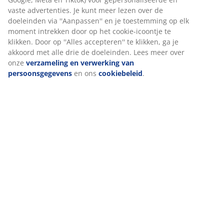
Beoordelingen
Wij personaliseren jouw ervaring
(
7
)
Bij JYSK gebruiken we cookies en mobiele identificatoren om je
een goede ervaring te bieden tijdens het bezoeken van onze
Levering
website. Cookies verzamelen informatie over jou om
functionaliteit, statistieken en relevante marketing te
waarborgen.
Wanneer je marketingcookies accepteert, delen we je
browsergegevens met marketingpartners (zoals Google, Meta e
Tiktok) voor gepersonaliseerde en vaste advertenties. Je kunt
meer lezen over de doeleinden via ''Aanpassen'' en je
toestemming op elk moment intrekken door op het cookie-
icoontje te klikken. Door op ''Alles accepteren'' te klikken, ga je
akkoord met alle drie de doeleinden. Lees meer over onze
verzameling en verwerking van persoonsgegevens
en ons
cookiebeleid
.