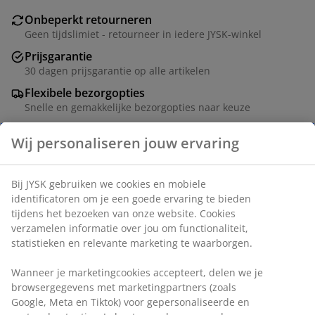
Onbeperkt retourneren
Geen tijdslimiet - retourneer in iedere JYSK-winkel
Prijsgarantie
30 dagen prijsgarantie op alle artikelen
Flexibele bezorgopties
Snelle en gemakkelijke bezorgopties naar keuze
Artikelnummer: 6898551
Specificaties
Beoordelingen
(
0
)