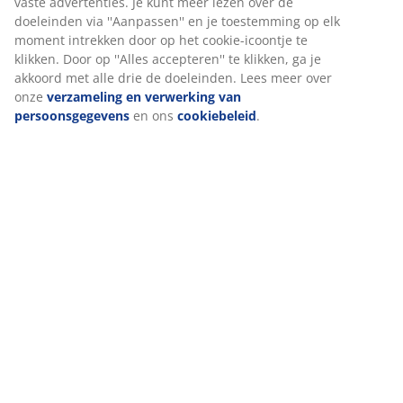
Wij personaliseren jouw ervaring
Levering
Bij JYSK gebruiken we cookies en mobiele identificatoren om je 
goede ervaring te bieden tijdens het bezoeken van onze website
Cookies verzamelen informatie over jou om functionaliteit,
statistieken en relevante marketing te waarborgen.
Wanneer je marketingcookies accepteert, delen we je
browsergegevens met marketingpartners (zoals Google, Meta e
Tiktok) voor gepersonaliseerde en vaste advertenties. Je kunt m
lezen over de doeleinden via ''Aanpassen'' en je toestemming op
moment intrekken door op het cookie-icoontje te klikken. Door o
''Alles accepteren'' te klikken, ga je akkoord met alle drie de
doeleinden. Lees meer over onze
verzameling en verwerking v
persoonsgegevens
en ons
cookiebeleid
.