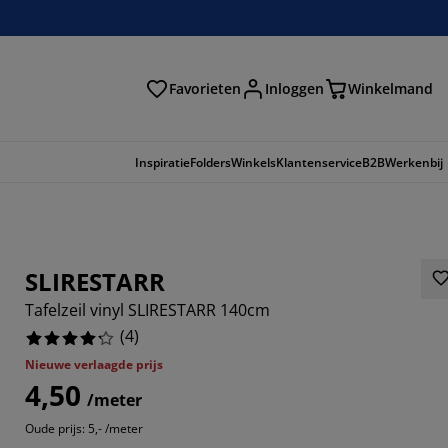
Favorieten
Inloggen
Winkelmand
n
Inspiratie
Folders
Winkels
Klantenservice
B2B
Werkenbij
SLIRESTARR
Tafelzeil vinyl SLIRESTARR 140cm
(
4
)
Nieuwe verlaagde prijs
4,50
/meter
Oude prijs: 5,- /meter