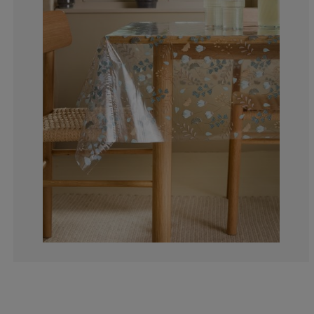
0%
0%
25%
0%