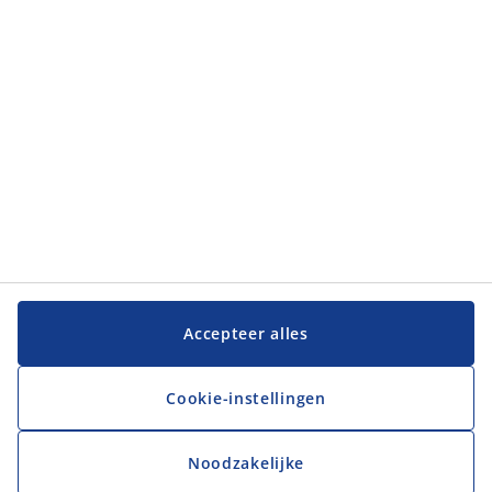
Klantenservice
Klantenservice
JYSK
JYSK
Hoofdkantoor
Volg JYSK