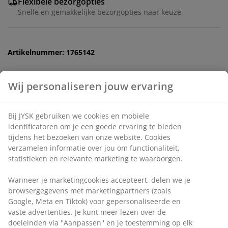
Flexibele bezorgopties
Snelle en gemakkelijke bezorgopties naar keuze
Artikelnummer: 1765142
Specificaties
Beoordelingen
(
0
)
Levering