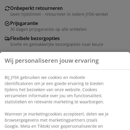
Onbeperkt retourneren
Geen tijdslimiet - retourneer in iedere JYSK-winkel
Prijsgarantie
30 dagen prijsgarantie op alle artikelen
Flexibele bezorgopties
Snelle en gemakkelijke bezorgopties naar keuze
Artikelnummer: 1763600
Specificaties
Beoordelingen
(
11
)