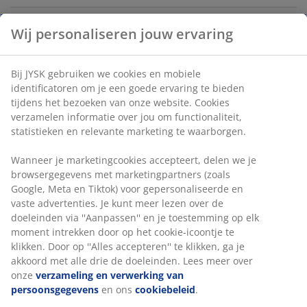
Wij personaliseren jouw ervaring
Artikelnummer: 1767900
Bij JYSK gebruiken we cookies en mobiele
identificatoren om je een goede ervaring te bieden
Specificaties
tijdens het bezoeken van onze website. Cookies
verzamelen informatie over jou om functionaliteit,
statistieken en relevante marketing te waarborgen.
Beoordelingen
Wanneer je marketingcookies accepteert, delen we je
browsergegevens met marketingpartners (zoals
(
2
)
Google, Meta en Tiktok) voor gepersonaliseerde en
vaste advertenties. Je kunt meer lezen over de
doeleinden via ''Aanpassen'' en je toestemming op elk
Levering
moment intrekken door op het cookie-icoontje te
klikken. Door op ''Alles accepteren'' te klikken, ga je
akkoord met alle drie de doeleinden. Lees meer over
onze
verzameling en verwerking van
persoonsgegevens
en ons
cookiebeleid
.