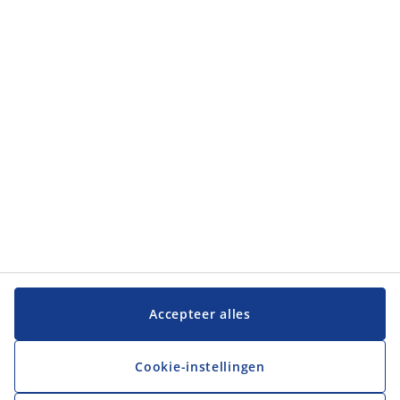
Categorieën
Categorieën
Klantenservice
Klantenservice
JYSK
JYSK
Hoofdkantoor
Volg JYSK
Accepteer alles
Cookie-instellingen