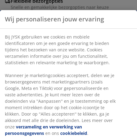
Flexibele bezorgopties
Snelle en gemakkelijke bezorgopties naar keuze
Artikelnummer: 1735102
Specificaties
Beoordelingen
(
6
)
Wij personaliseren jouw ervaring
Bij JYSK gebruiken we cookies en mobiele identificatoren om je 
Levering
goede ervaring te bieden tijdens het bezoeken van onze website
Cookies verzamelen informatie over jou om functionaliteit,
statistieken en relevante marketing te waarborgen.