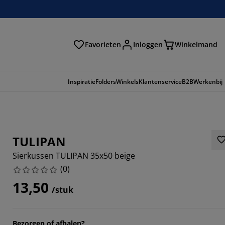
Favorieten
Inloggen
Winkelmand
n
Inspiratie
Folders
Winkels
Klantenservice
B2B
Werkenbij
TULIPAN
Sierkussen TULIPAN 35x50 beige
(
0
)
13,50
/stuk
Bezorgen of afhalen?