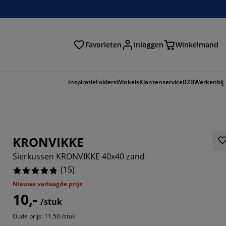
Favorieten
Inloggen
Winkelmand
n
Inspiratie
Folders
Winkels
Klantenservice
B2B
Werkenbij
KRONVIKKE
Sierkussen KRONVIKKE 40x40 zand
(
15
)
Nieuwe verlaagde prijs
10,-
/stuk
Oude prijs: 11,50 /stuk