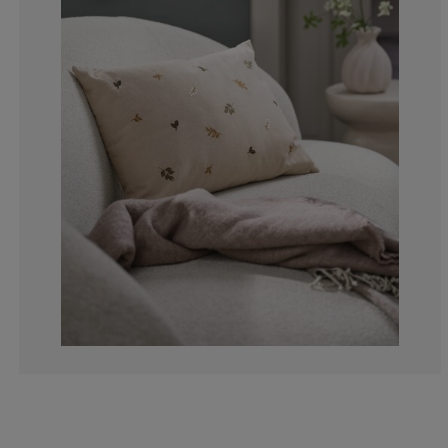
14.2857142857
0%
0%
14.2857142857