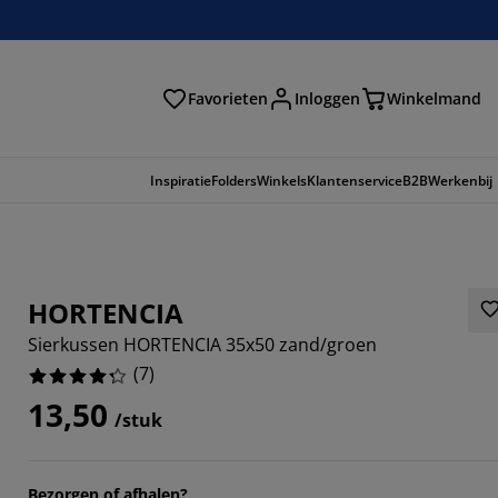
Favorieten
Inloggen
Winkelmand
n
Inspiratie
Folders
Winkels
Klantenservice
B2B
Werkenbij
HORTENCIA
Sierkussen HORTENCIA 35x50 zand/groen
(
7
)
13,50
/stuk
7143%
Bezorgen of afhalen?