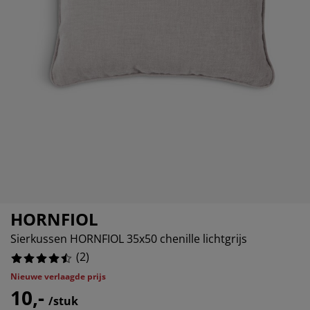
ubelonderhoud en accessoires
%
itenverlichting
rgordijnen
eslakens
edframes
rlichting
amfolie
amperen
edingkasten
edbodems
uishoud
cessoires
aapkamermeubels
attenbodems
nderkamer
ndermatrassen
ssen en strijken
nderbedden
HORNFIOL
Sierkussen HORNFIOL 35x50 chenille lichtgrijs
(
2
)
Nieuwe verlaagde prijs
10,-
/stuk