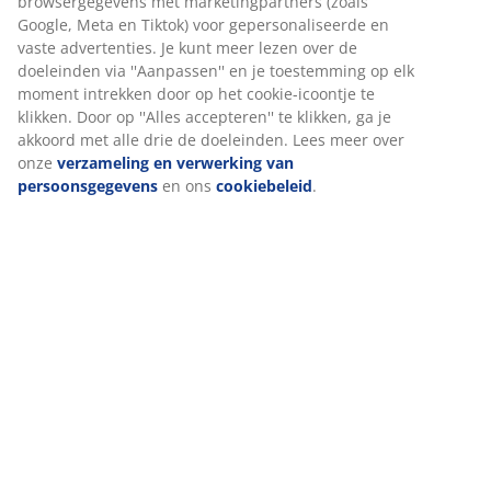
onze website. Cookies verzamelen informatie over jou om
functionaliteit, statistieken en relevante marketing te
waarborgen.
Beoordelingen
Wanneer je marketingcookies accepteert, delen we je
(
2
)
browsergegevens met marketingpartners (zoals Google,
Meta en Tiktok) voor gepersonaliseerde en vaste
advertenties. Je kunt meer lezen over de doeleinden via
Levering
''Aanpassen'' en je toestemming op elk moment intrekken
door op het cookie-icoontje te klikken. Door op ''Alles
accepteren'' te klikken, ga je akkoord met alle drie de
doeleinden. Lees meer over onze
verzameling en
verwerking van persoonsgegevens
en ons
cookiebeleid
.