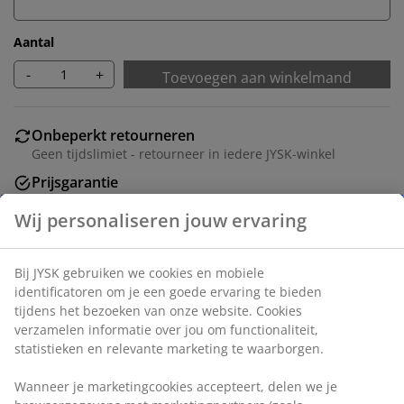
Aantal
-
+
Toevoegen aan winkelmand
Onbeperkt retourneren
Geen tijdslimiet - retourneer in iedere JYSK-winkel
Prijsgarantie
30 dagen prijsgarantie op alle artikelen
Flexibele bezorgopties
Snelle en gemakkelijke bezorgopties naar keuze
Artikelnummer: 6869458
Wij personaliseren jouw ervaring
Bij JYSK gebruiken we cookies en mobiele identificatoren om
Specificaties
je een goede ervaring te bieden tijdens het bezoeken van