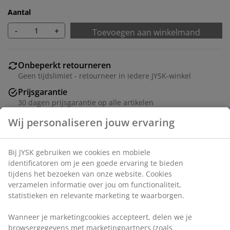
Aantal
-
+
Toevoegen aan winkelmand
Onbeperkt retourneren
Geen tijdslimiet - retourneer in iedere JYSK-winkel
Prijsgarantie
30 dagen prijsgarantie op alle artikelen
Flexibele bezorgopties
Snelle en gemakkelijke bezorgopties naar keuze
Artikelnummer: 6885742
Specificaties