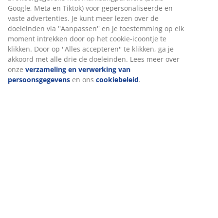
Beoordelingen
(
151
)
Levering
Wij personaliseren jouw ervaring
Bij JYSK gebruiken we cookies en mobiele identificatoren om je
ervaring te bieden tijdens het bezoeken van onze website. Cook
verzamelen informatie over jou om functionaliteit, statistieken 
marketing te waarborgen.
Wanneer je marketingcookies accepteert, delen we je browserg
met marketingpartners (zoals Google, Meta en Tiktok) voor