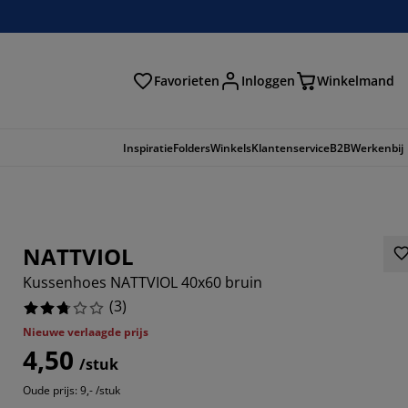
Favorieten
Inloggen
Winkelmand
n
Inspiratie
Folders
Winkels
Klantenservice
B2B
Werkenbij
NATTVIOL
Kussenhoes NATTVIOL 40x60 bruin
(
3
)
Nieuwe verlaagde prijs
4,50
/stuk
3333%
Oude prijs: 9,- /stuk