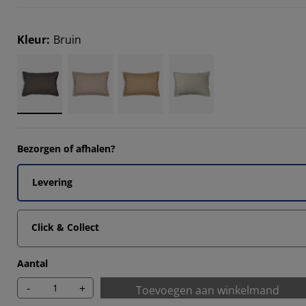
Kleur
:
Bruin
3333%
3333%
Bezorgen of afhalen?
Levering
Click & Collect
Aantal
-
+
Toevoegen aan winkelmand