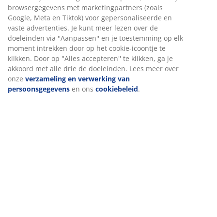
Specificaties
Beoordelingen
(
4
)
Levering