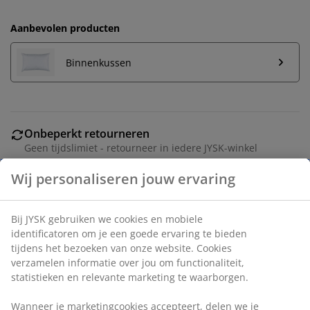
Aanbevolen producten
Binnenkussen
Onbeperkt retourneren
Geen tijdslimiet - retourneer in iedere JYSK-winkel
Prijsgarantie
30 dagen prijsgarantie op alle artikelen
Flexibele bezorgopties
Snelle en gemakkelijke bezorgopties naar keuze
Artikelnummer: 6894122