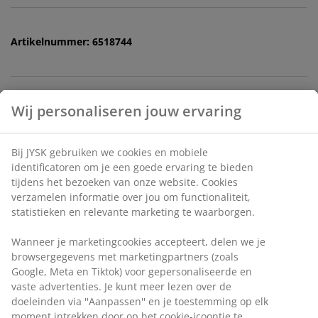
Artikelnummer: 6518744
Specificaties
Beoordelingen
(
13
)
Levering