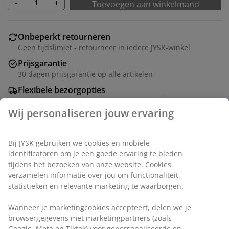
-
+
Toevoegen aan winkelmand
Onbeperkt retourneren
Geen tijdslimiet - retourneer in iedere JYSK-winkel
Prijsgarantie
30 dagen prijsgarantie op alle artikelen
Flexibele bezorgopties
Snelle en gemakkelijke bezorgopties naar keuze
Artikelnummer: 4544366
Specificaties