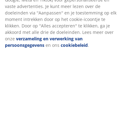
Beoordelingen
(
5
)
Levering
Wij personaliseren jouw ervaring