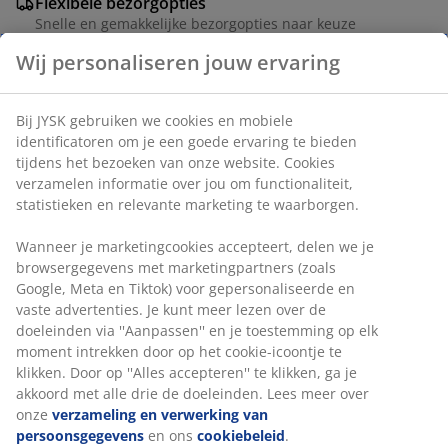
Flexibele bezorgopties
Snelle en gemakkelijke bezorgopties naar keuze
Artikelnummer: 4500607
Specificaties
Beoordelingen
(
277
)
Levering