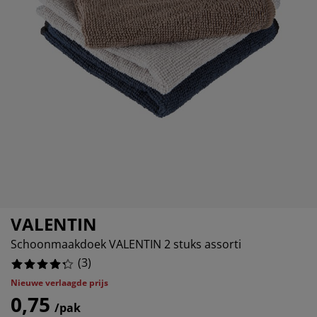
eubelonderhoud en accessoires
uitenverlichting
orgordijnen
oeslakens
edframes
rlichting
aamfolie
amperen
ledingkasten
edbodems
uishoud
%
ccessoires
laapkamermeubels
attenbodems
inderkamer
indermatrassen
assen en strijken
inderbedden
VALENTIN
Schoonmaakdoek VALENTIN 2 stuks assorti
(
3
)
Nieuwe verlaagde prijs
0,75
/pak