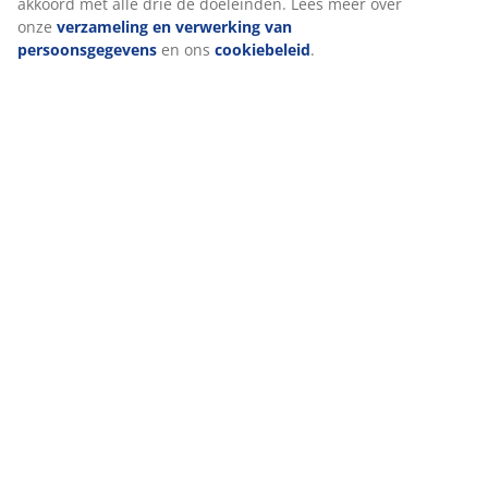
akkoord met alle drie de doeleinden. Lees meer over
Beoordelingen
onze
verzameling en verwerking van
(
3
)
persoonsgegevens
en ons
cookiebeleid
.
Levering