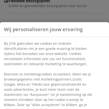
Flexibele bezorgopties
Snelle en gemakkelijke bezorgopties naar keuze
Schoonmaakdoekjes ontworpen voor streeploos
Wij personaliseren jouw ervaring
afstoffen en afnemen op delicate oppervlakken.
Kenmerken een mengsel van polyester en polyamide
dat efficiënt vocht opneemt zonder te krassen. De
Bij JYSK gebruiken we cookies en mobiele
doekjes zijn machinewasbaar op 60°C. Wordt geleverd
identificatoren om je een goede ervaring te bieden
in een verpakking van 2. Verkrijgbaar in verschillende
tijdens het bezoeken van onze website. Cookies
kleuren. B30 x L30 cm
verzamelen informatie over jou om functionaliteit,
statistieken en relevante marketing te waarborgen.
Artikelnummer: 4912572
Wanneer je marketingcookies accepteert, delen we je
browsergegevens met marketingpartners (zoals
Google, Meta en Tiktok) voor gepersonaliseerde en
vaste advertenties. Je kunt meer lezen over de
Specificaties
doeleinden via ''Aanpassen'' en je toestemming op elk
moment intrekken door op het cookie-icoontje te
klikken. Door op ''Alles accepteren'' te klikken, ga je