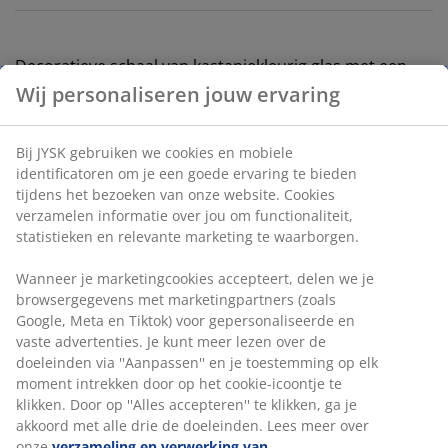
Decoratieve schaal van kastanjekleurig glas met een
organisch, golvend design. Ideaal als een
Wij personaliseren jouw ervaring
opzichzelfstaand stuk of als een stijlvolle schaal voor
het opbergen van kleine voorwerpen zoals sleutels.
Bij JYSK gebruiken we cookies en mobiele
B23 x L17 x H8 cm
identificatoren om je een goede ervaring te bieden
tijdens het bezoeken van onze website. Cookies
Artikelnummer: 4912932
verzamelen informatie over jou om functionaliteit,
statistieken en relevante marketing te waarborgen.
Wanneer je marketingcookies accepteert, delen we je
Specificaties
browsergegevens met marketingpartners (zoals
Google, Meta en Tiktok) voor gepersonaliseerde en
vaste advertenties. Je kunt meer lezen over de
doeleinden via ''Aanpassen'' en je toestemming op elk
Beoordelingen
moment intrekken door op het cookie-icoontje te
(
0
)
klikken. Door op ''Alles accepteren'' te klikken, ga je
akkoord met alle drie de doeleinden. Lees meer over
onze
verzameling en verwerking van