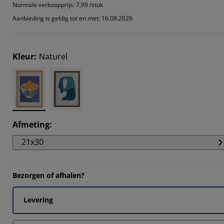
6317%
Normale verkoopprijs:
7,99 /stuk
Aanbieding is geldig tot en met: 16.08.2026
6842%
4735%
Kleur
:
Naturel
Afmeting
:
21x30
Bezorgen of afhalen?
Levering