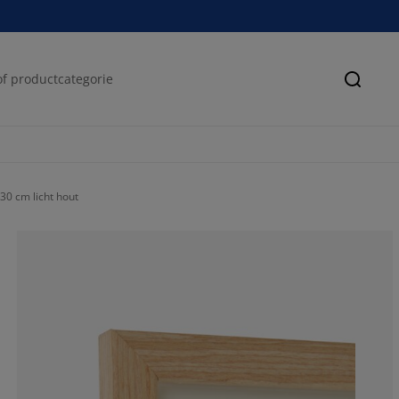
Zoeke
30 cm licht hout
61.0526315789