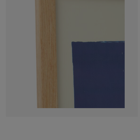
9.47368421052
5.26315789473
4.210526315789
20%