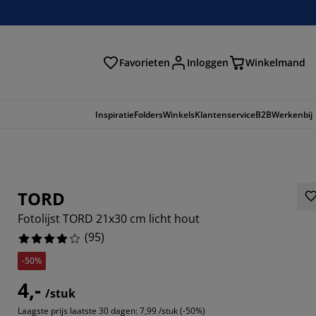
Favorieten
Inloggen
Winkelmand
n
Inspiratie
Folders
Winkels
Klantenservice
B2B
Werkenbij
TORD
Fotolijst TORD 21x30 cm licht hout
(
95
)
-50%
4,-
/stuk
4737%
Laagste prijs laatste 30 dagen:
7,99 /stuk (-50%)