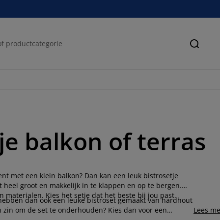
Zoeke
je balkon of terras
nt met een klein balkon? Dan kan een leuk bistrosetje
t heel groot en makkelijk in te klappen en op te bergen.
 materialen. Kies het setje dat het beste bij jou past.
 hebben dan ook een leuke bistroset gemaakt van hardhout
en zin om de set te onderhouden? Kies dan voor een
Lees me