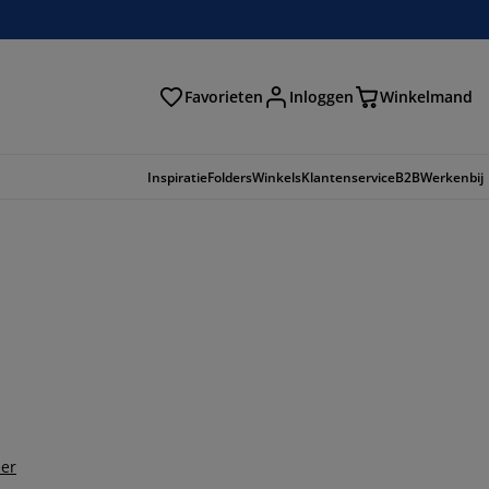
Favorieten
Inloggen
Winkelmand
n
Inspiratie
Folders
Winkels
Klantenservice
B2B
Werkenbij
er