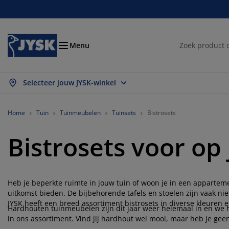
Bedden en matrassen
Woonaccessoires
Woonkamer
Slaapkamer
Badkamer
Opbergen
Eetkamer
Kantoor
Raam
Tuin
Hal
Menu
Selecteer jouw JYSK-winkel
les weergeven
les weergeven
les weergeven
les weergeven
les weergeven
les weergeven
les weergeven
les weergeven
les weergeven
les weergeven
les weergeven
trassen
xsprings
nddoeken
ntoormeubelen
nken
fels
edingkasten
lmeubelen
lgordijnen
inmeubelen
coratie
Home
Tuin
Tuinmeubelen
Tuinsets
Bistrosets
dden
huimmatrassen
xtiel
bergen
oelen
oelen
bergen
or de muur
nt en klaar gordijnen
inkussens
xtiel
Bistrosets voor op 
bergboxen
kbedden
ringveermatrassen
dkameraccessoires
fels
bergen
lmeubelen
bergers
mellen
or de tafel
Heb je beperkte ruimte in jouw tuin of woon je in een apparteme
nwering
ubelonderhoud en accessoires
ofdkussens
pmatrassen
ssen en strijken
bergen
einmeubelen
xtiel
loezieën
or de muur
uitkomst bieden. De bijbehorende tafels en stoelen zijn vaak nie
JYSK heeft een breed assortiment bistrosets in diverse kleuren en
inaccessoires
-meubelen
ubelonderhoud en accessoires
Hardhouten tuinmeubelen zijn dit jaar weer helemaal in en we
ddengoed
trasbeschermers
isségordijnen
uken
in ons assortiment. Vind jij hardhout wel mooi, maar heb je ge
bistroset van onderhoudsvrij materiaal.