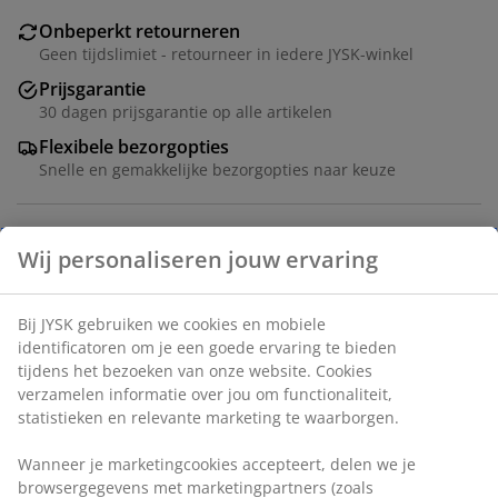
Onbeperkt retourneren
Geen tijdslimiet - retourneer in iedere JYSK-winkel
Prijsgarantie
30 dagen prijsgarantie op alle artikelen
Flexibele bezorgopties
Snelle en gemakkelijke bezorgopties naar keuze
Deco fineer. Volledig uittrekbare lades. B41 x H56 x D48
cm
Artikelnummer: 3618924
Montage-instructies
Specificaties