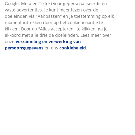
Beoordelingen
(
450
)
Levering