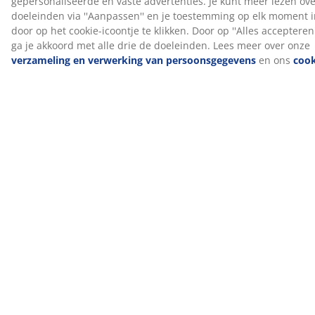
De tijk is dik gewatteerd met drukverlagend AIR-
traagschuim. Dit maakt de tijk zowel zacht als
aangenaam om op te liggen.
®
OEKO-TEX
STANDARD 100
®
Het topmatras is OEKO-TEX
STANDARD 100
gecertificeerd. Dit betekent dat elk onderdeel, van
stoffen en vullingen tot garen en ritsen, wordt getest
®
door onafhankelijke OEKO-TEX
instituten en voldoet
aan strenge limieten voor schadelijke stoffen.
®
WELLPUR
®
WELLPUR
is een Scandinavisch merk dat
drukverlagende matrassen en kussens met
traagschuim aanbiedt die zich precies naar je lichaam
vormen. Het assortiment omvat producten die
geschikt zijn voor gebruik thuis, op het werk of op reis.
®
WELLPUR
is exclusief verkrijgbaar bij JYSK.
Productgeur verdwijnt na verloop van tijd
Wanneer je een nieuw topmatras in huis haalt, kun je