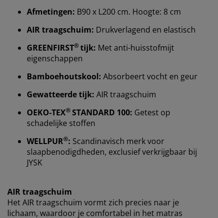
Wij personaliseren jouw ervaring
Afmetingen:
B90 x L200 cm. Hoogte: 8 cm
AIR traagschuim:
Drukverlagend en elastisch
Bij JYSK gebruiken we cookies en mobiele
®
identificatoren om je een goede ervaring te bieden
GREENFIRST
tijk:
Met anti-huisstofmijt
tijdens het bezoeken van onze website. Cookies
eigenschappen
verzamelen informatie over jou om functionaliteit,
Bamboehoutskool:
Absorbeert vocht en geur
statistieken en relevante marketing te waarborgen.
Gewatteerde tijk:
AIR traagschuim
Wanneer je marketingcookies accepteert, delen we je
browsergegevens met marketingpartners (zoals
®
OEKO-TEX
STANDARD 100:
Getest op
Google, Meta en Tiktok) voor gepersonaliseerde en
schadelijke stoffen
vaste advertenties. Je kunt meer lezen over de
doeleinden via ''Aanpassen'' en je toestemming op elk
®
WELLPUR
:
Scandinavisch merk voor
moment intrekken door op het cookie-icoontje te
slaapbenodigdheden, exclusief verkrijgbaar bij
klikken. Door op ''Alles accepteren'' te klikken, ga je
JYSK
akkoord met alle drie de doeleinden. Lees meer over
onze
verzameling en verwerking van
persoonsgegevens
en ons
cookiebeleid
.
AIR traagschuim
Het AIR traagschuim vormt zich precies naar je
lichaam, waardoor je comfortabel in het matras