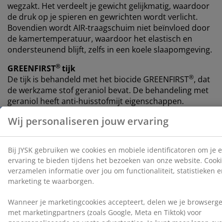
wegzakt. Het verdeelt je gewicht gelijkmatig, waardoor
de druk op je spieren en gewrichten wordt verlicht.
Bovendien wordt AIR-traagschuim niet beïnvloed door
de kamertemperatuur, waardoor het elastisch en
ondersteunend blijft, zelfs in een koele slaapomgeving.
®
GREENFIRST
tijk
®
De tijk is behandeld met het biocide GREENFIRST
, dat
de werkzame stof geraniol bevat. De behandeling met
geraniol heeft anti-huisstofmijt eigenschappen.
Geraniol is geclassificeerd als huidallergeen, dus direct
huidcontact moet worden vermeden. Gebruik altijd
een hoeslaken.
Bamboehoutskool
Het schuim is verrijkt met bamboehoutskoolpoeder,
dat op natuurlijke wijze vocht en geuren absorbeert.
Dit helpt je ​​matras droog te houden en zorgt voor een
comfortabele slaapomgeving.
Gewatteerde tijk