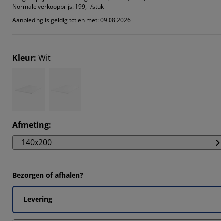
457%
Normale verkoopprijs:
199,- /stuk
Aanbieding is geldig tot en met: 09.08.2026
608%
1922%
Kleur
:
Wit
216%
Afmeting
:
140x200
Bezorgen of afhalen?
Levering