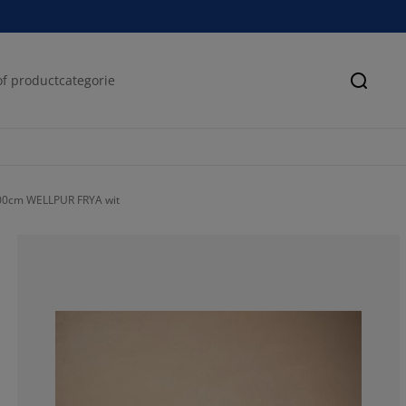
Zoeke
00cm WELLPUR FRYA wit
81.54311649016