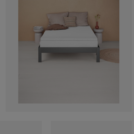
10.43872919818
2.118003025718
1.664145234493
4.236006051437