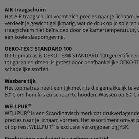
AIR traagschuim
Het AIR traagschuim vormt zich precies naar je lichaam, 
verdeelt je gewicht gelijkmatig, wat de druk op je spieren
traagschuim niet beïnvloed door de kamertemperatuur, wa
een koele slaapomgeving.
OEKO-TEX® STANDARD 100
Dit topmatras is OEKO-TEX® STANDARD 100 gecertificeerd. 
tot garen en ritsen, is getest door onafhankelijke OEKO-T
schadelijke stoffen.
Wasbare tijk
Het topmatras heeft een tijk met rits die gemakkelijk te
60°C om hem fris en schoon te houden. Wassen op 60°C of
®
WELLPUR
®
WELLPUR
is een Scandinavisch merk dat drukverlagend
precies naar je lichaam vormen. Het assortiment omvat pr
®
of op reis. WELLPUR
is exclusief verkrijgbaar bij JYSK.
Productgeur verdwijnt na verloop van tijd