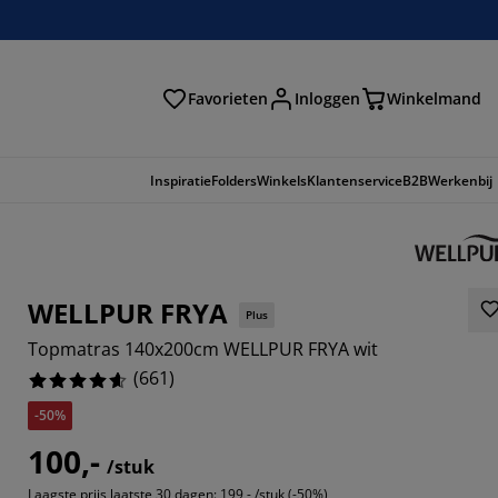
Favorieten
Inloggen
Winkelmand
n
Inspiratie
Folders
Winkels
Klantenservice
B2B
Werkenbij
WELLPUR FRYA
Plus
Topmatras 140x200cm WELLPUR FRYA wit
(
661
)
-50%
100,-
641%
/stuk
Laagste prijs laatste 30 dagen:
199,- /stuk (-50%)