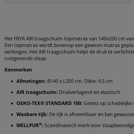
Het FRYA AIR traagschuim topmatras van 140x200 cm v
Een topmatras wordt bovenop een gewoon matras geplaat
verlengen. Het AIR traagschuim helpt de druk te verlicht
rustgevende slaap.
Kenmerken
Afmetingen:
B140 x L200 cm. Dikte: 4,5 cm
AIR traagschuim:
Drukverlagend en elastisch
OEKO-TEX® STANDARD 100:
Getest op schadelijke 
Wasbare tijk:
De tijk is afneembaar en kan gewass
®
WELLPUR
:
Scandinavisch merk voor slaapbenodigdh